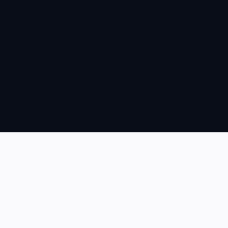
跳
至
内
容
首页–雷竞技RAYBET-中国英雄联盟