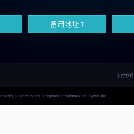
国英雄联盟(LOL)MSI决赛冠军赛竞猜