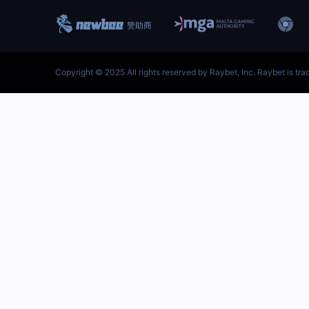
跳
至
内
首页–雷竞技RAYBET-中
容