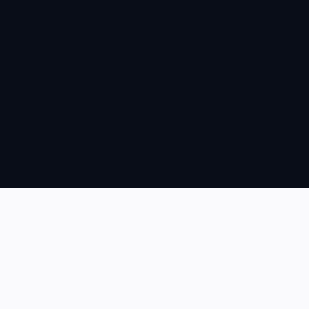
跳
至
内
容
首页–雷竞技RAYBET-中国英雄联盟