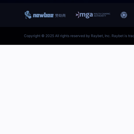
跳
至
内
首页–雷竞技RAYBET-中
容