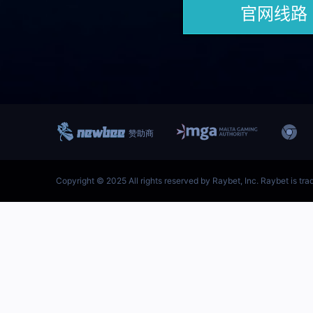
跳
至
内
首页–雷竞技RAYBET-中
容