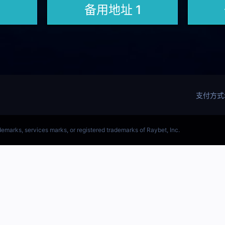
国英雄联盟(LOL)MSI决赛冠军赛竞猜