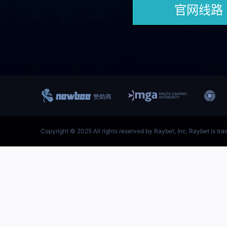
跳
至
内
首页–雷竞技RAYBET-中
容