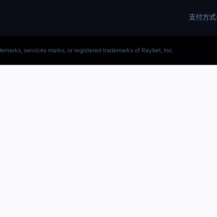
国英雄联盟(LOL)MSI决赛冠军赛竞猜