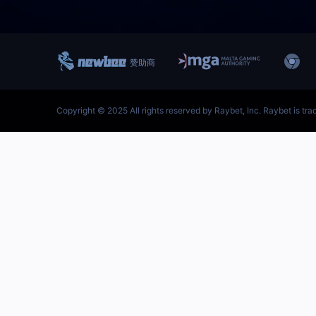
跳
至
内
首页–雷竞技RAYBET-中
容