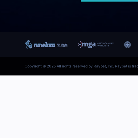
跳
至
内
首页–雷竞技RAYBET-中
容